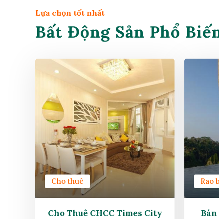
Lựa chọn tốt nhất
Bất Động Sản Phổ Biế
Cho thuê
Rao 
Cho Thuê CHCC Times City
Bán 