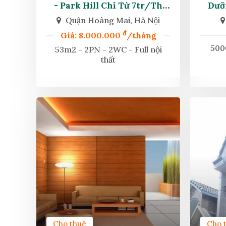
- Park Hill Chỉ Từ 7tr/th
Dưỡn
Khách Thuê Vào Ở Ngay.
Quận Hoàng Mai, Hà Nội
đ
Giá: 8.000.000
/tháng
500
53m2 - 2PN - 2WC - Full nội
thất
Cho thuê
Cho 