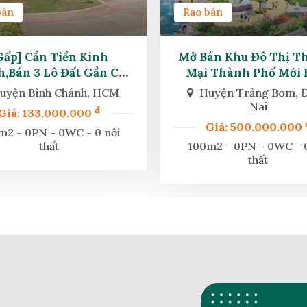
bán
Rao bán
Gấp] Cần Tiền Kinh
Mở Bán Khu Đô Thị T
,bán 3 Lô Đất Gần Cầu
Mại Thành Phố Mới 
Sáng , Bình Chánh
Hòa
uyện Bình Chánh, HCM
Huyện Trảng Bom, 
Nai
đ
Giá: 133.000.000
Giá: 500.000.000
m2 - 0PN - 0WC - 0 nội
thất
100m2 - 0PN - 0WC - 0
thất