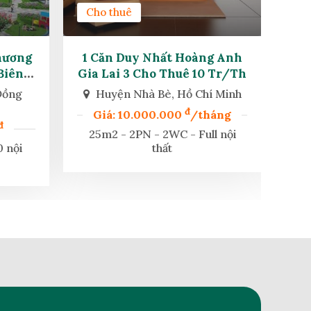
Cho thuê
Ch
hương
1 Căn Duy Nhất Hoàng Anh
Nh
Biên
Gia Lai 3 Cho Thuê 10 Tr/th
Mỹ
Đồng
Huyện Nhà Bè, Hồ Chí Minh
H
đ
Giá: 10.000.000
/tháng
đ
25m2 - 2PN - 2WC - Full nội
80
 nội
thất