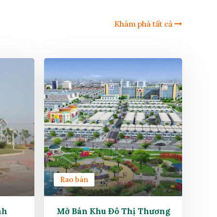
Khám phá tất cả
Rao bán
nh
Mở Bán Khu Đô Thị Thương