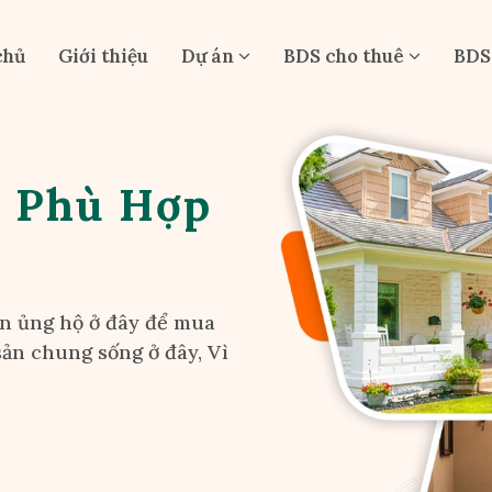
chủ
Giới thiệu
Dự án
BDS cho thuê
BDS
n Phù Hợp
ản ủng hộ ở đây để mua
sản chung sống ở đây, Vì