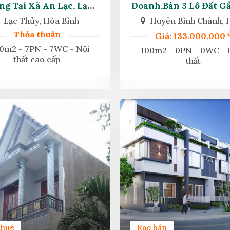
g Tại Xã An Lạc, Lạc
Doanh,bán 3 Lô Đất G
Thủy, Hòa Bình
Sáng , Bình Chán
Lạc Thủy, Hòa Bình
Huyện Bình Chánh,
Thỏa thuận
Giá: 133.000.000
0m2 - 7PN - 7WC - Nội
100m2 - 0PN - 0WC - 0
thất cao cấp
thất
thuê
Rao bán