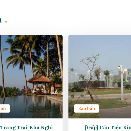
n
.
bán
Rao bán
Trang Trại, Khu Nghỉ
[Gấp] Cần Tiền Ki