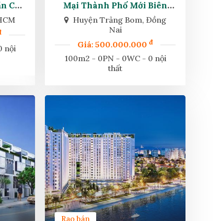
ần Cầu
Mại Thành Phố Mới Biên
h
Hòa
 HCM
Huyện Trảng Bom, Đồng
Nai
đ
đ
Giá: 500.000.000
 nội
100m2 - 0PN - 0WC - 0 nội
thất
Rao bán