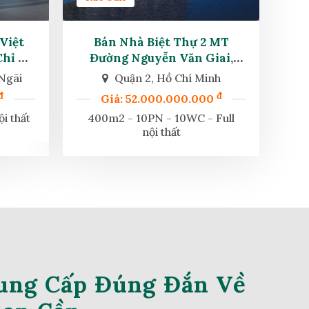
Việt
Bán Nhà Biệt Thự 2 MT
Chỉ Từ
Đường Nguyễn Văn Giai,
Phường Thảo Điền, Quận 2.
Ngãi
Quận 2, Hồ Chí Minh
đ
đ
Giá: 52.000.000.000
i thất
400m2 - 10PN - 10WC - Full
nội thất
ung Cấp Đúng Đắn Về