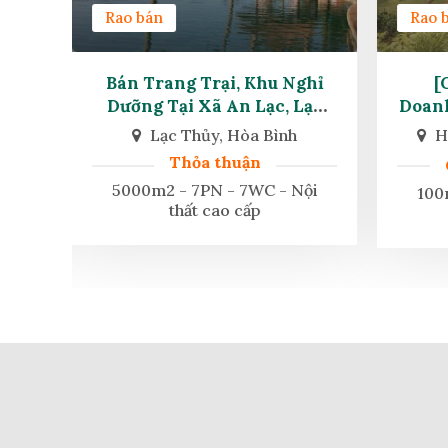
Rao bán
Rao 
ity
Bán Trang Trại, Khu Nghỉ
[
th
Dưỡng Tại Xã An Lạc, Lạc
Doanh
y.
Thủy, Hòa Bình
̣i
Lạc Thủy, Hòa Bình
H
Thỏa thuận
g
5000m2 - 7PN - 7WC - Nội
ội
100
thất cao cấp