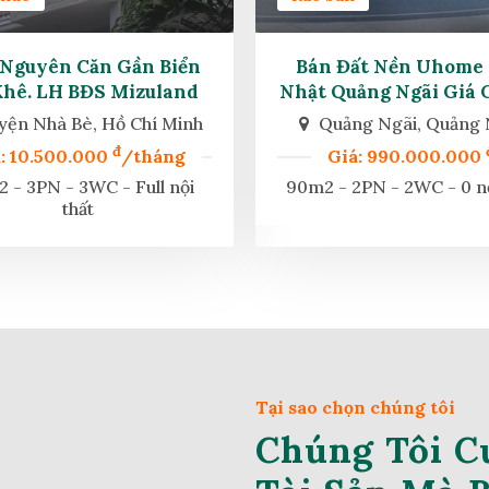
Nguyên Căn Gần Biển
Bán Đất Nền Uhome 
hê. LH BĐS Mizuland
Nhật Quảng Ngãi Giá 
11tr/m2
ện Nhà Bè, Hồ Chí Minh
Quảng Ngãi, Quảng 
đ
: 10.500.000
/tháng
Giá: 990.000.000
 - 3PN - 3WC - Full nội
90m2 - 2PN - 2WC - 0 nộ
thất
Tại sao chọn chúng tôi
Chúng Tôi C