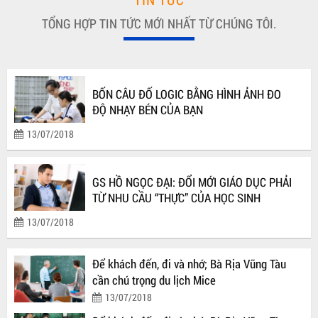
TỔNG HỢP TIN TỨC MỚI NHẤT TỪ CHÚNG TÔI.
BỐN CÂU ĐỐ LOGIC BẰNG HÌNH ẢNH ĐO
ĐỘ NHẠY BÉN CỦA BẠN
13/07/2018
GS HỒ NGỌC ĐẠI: ĐỔI MỚI GIÁO DỤC PHẢI
TỪ NHU CẦU “THỰC” CỦA HỌC SINH
13/07/2018
Để khách đến, đi và nhớ; Bà Rịa Vũng Tàu
cần chú trọng du lịch Mice
13/07/2018