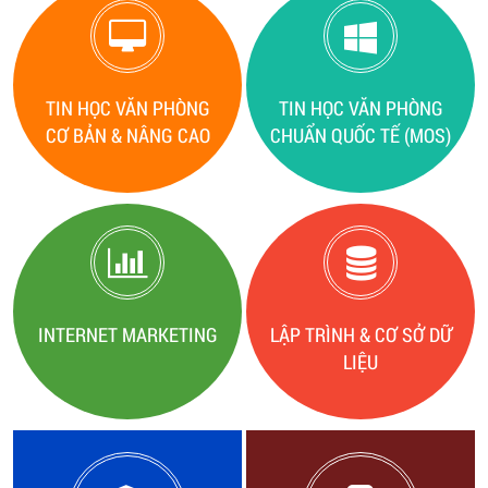
TIN HỌC VĂN PHÒNG
TIN HỌC VĂN PHÒNG
CƠ BẢN & NÂNG CAO
CHUẨN QUỐC TẾ (MOS)
INTERNET MARKETING
LẬP TRÌNH & CƠ SỞ DỮ
LIỆU