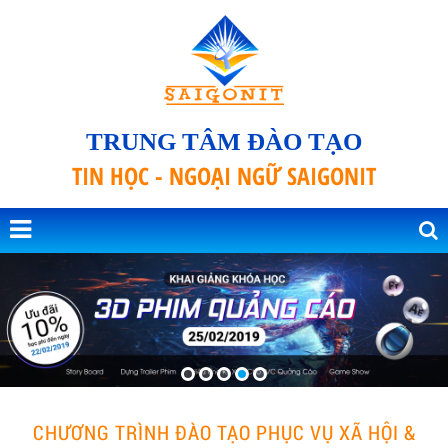
TRUNG TÂM ĐÀO TẠO
TIN HỌC - NGOẠI NGỮ SAIGONIT
CHƯƠNG TRÌNH ĐÀO TẠO PHỤC VỤ XÃ HỘI &