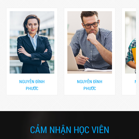
NGUYỄN ĐÌNH
NGUYỄN ĐÌNH
N
PHƯỚC
PHƯỚC
CẢM NHẬN HỌC VIÊN