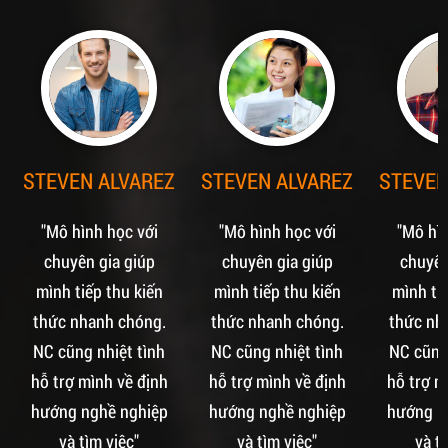
STEVEN ALVAREZ
STEVEN ALVAREZ
STEVEN
"Mô hình học với
"Mô hình học với
"Mô hìn
chuyên gia giúp
chuyên gia giúp
chuyên
mình tiếp thu kiến
mình tiếp thu kiến
mình tiế
thức nhanh chóng.
thức nhanh chóng.
thức nh
NC cũng nhiệt tình
NC cũng nhiệt tình
NC cũng 
hỗ trợ mình về định
hỗ trợ mình về định
hỗ trợ m
hướng nghề nghiệp
hướng nghề nghiệp
hướng n
và tìm việc"
và tìm việc"
và t