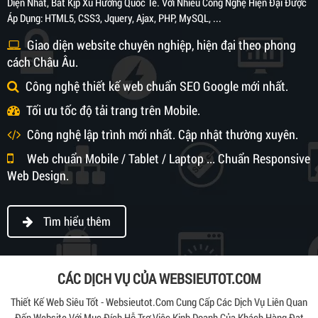
Diện Nhất, Bắt Kịp Xu Hướng Quốc Tế. Với Nhiều Công Nghệ Hiện Đại Được
Áp Dụng: HTML5, CSS3, Jquery, Ajax, PHP, MySQL, ...
Giao diện website chuyên nghiệp, hiện đại theo phong
cách Châu Âu.
Công nghệ thiết kế web chuẩn SEO Google mới nhất.
Tối ưu tốc độ tải trang trên Mobile.
Công nghệ lập trình mới nhất. Cập nhật thường xuyên.
Web chuẩn Mobile / Tablet / Laptop ... Chuẩn Responsive
Web Design.
Tìm hiểu thêm
CÁC DỊCH VỤ CỦA WEBSIEUTOT.COM
Thiết Kế Web Siêu Tốt - Websieutot.com Cung Cấp Các Dịch Vụ Liên Quan
Đến Website Với Mục Đích Hỗ Trợ Việc Kinh Doanh Của Khách Hàng Đạt