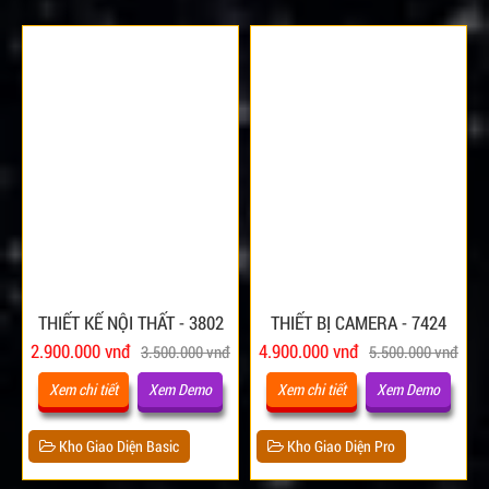
THIẾT KẾ NỘI THẤT - 3802
THIẾT BỊ CAMERA - 7424
2.900.000 vnđ
4.900.000 vnđ
3.500.000 vnđ
5.500.000 vnđ
Xem chi tiết
Xem Demo
Xem chi tiết
Xem Demo
Kho Giao Diện Basic
Kho Giao Diện Pro