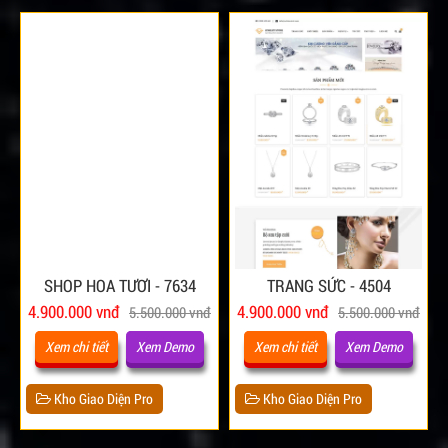
SHOP HOA TƯƠI - 7634
TRANG SỨC - 4504
4.900.000 vnđ
4.900.000 vnđ
5.500.000 vnđ
5.500.000 vnđ
Xem chi tiết
Xem Demo
Xem chi tiết
Xem Demo
Kho Giao Diện Pro
Kho Giao Diện Pro