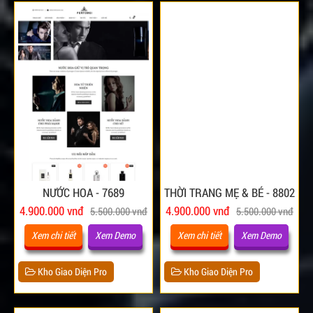
NƯỚC HOA - 7689
THỜI TRANG MẸ & BÉ - 8802
4.900.000 vnđ
4.900.000 vnđ
5.500.000 vnđ
5.500.000 vnđ
Xem chi tiết
Xem Demo
Xem chi tiết
Xem Demo
Kho Giao Diện Pro
Kho Giao Diện Pro