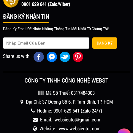
0901 629 641 (Zalo/Viber)
ĐĂNG KÝ NHẬN TIN
Đăng Ký Email Để Nhận Những Thông Tin Mới Nhất Từ Chúng Tôi!
ĐĂNG KÝ
Share us with:
CÔNG TY TNHH CÔNG NGHỆ WEBST
Mã Số Thuế: 0317484303
Địa Chỉ: 37 Đường Số 6, P. Tam Bình, TP. HCM
Hotline:
0901 629 641
(Zalo 24/7)
Email: websieutot
gmail.com
Website:
www.websieutot.com