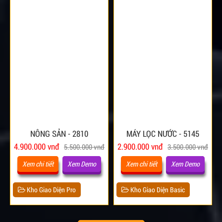
NÔNG SẢN - 2810
MÁY LỌC NƯỚC - 5145
4.900.000 vnđ
2.900.000 vnđ
5.500.000 vnđ
3.500.000 vnđ
Xem chi tiết
Xem Demo
Xem chi tiết
Xem Demo
Kho Giao Diện Pro
Kho Giao Diện Basic