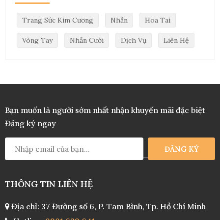
Trang Sức Kim Cương
Nhẫn
Hoa Tai
Vòng Tay
Nhẫn Cưới
Dịch Vụ
Liên Hệ
Nhẫn Tendency N 10p
₫
₫
9.950.000
11.000.000
Bạn muốn là người sớm nhất nhận khuyến mãi đặc biệt
Đăng ký ngay
Nhẫn A8 1.5CT W
₫
₫
57.000.000
71.000.000
THÔNG TIN LIÊN HỆ
Địa chỉ: 37 Đường số 6, P. Tam Bình, Tp. Hồ Chí Minh