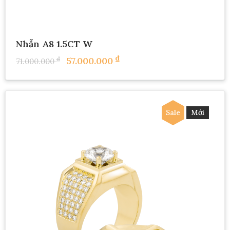
Nhẫn A8 1.5CT W
₫
₫
57.000.000
71.000.000
Sale
Mới