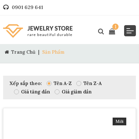
0901 629 641
1
Trang Chủ
|
Sản Phẩm
Xếp sắp theo:
Tên A-Z
Tên Z-A
Giá tăng dần
Giá giảm dần
Mới