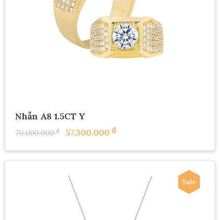
Nhẫn A8 1.5CT Y
₫
₫
57.300.000
70.000.000
Sale