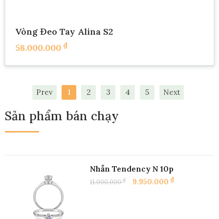
Vòng Đeo Tay Alina S2
₫
58.000.000
Nhẫn Adelia N2 5p
₫
9.990.000
1
2
3
4
5
Prev
Next
Sản phẩm bán chạy
Nhẫn Tendency N 10p
₫
₫
9.950.000
11.000.000