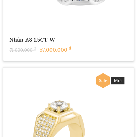
Nhẫn A8 1.5CT W
₫
₫
57.000.000
71.000.000
Sale
Mới