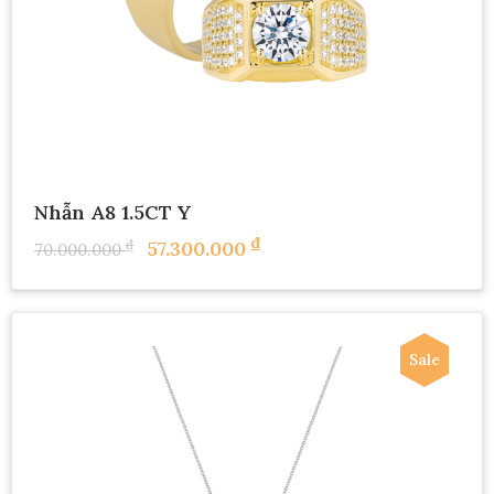
Nhẫn A8 1.5CT Y
₫
₫
57.300.000
70.000.000
Sale