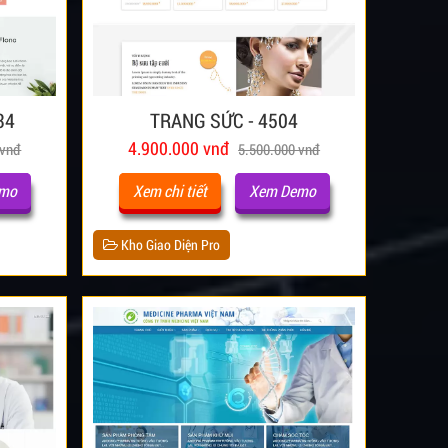
34
TRANG SỨC - 4504
4.900.000 vnđ
 vnđ
5.500.000 vnđ
emo
Xem chi tiết
Xem Demo
Kho Giao Diện Pro