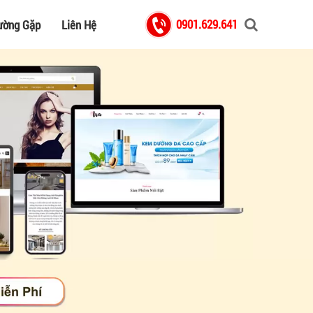
0901.629.641
ường Gặp
Liên Hệ