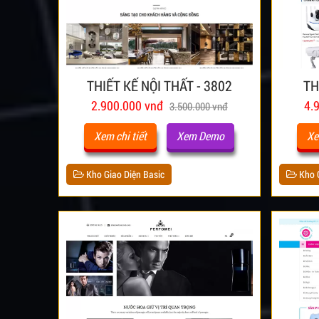
THIẾT KẾ NỘI THẤT - 3802
TH
2.900.000 vnđ
4.
3.500.000 vnđ
Xem chi tiết
Xem Demo
Xe
Kho Giao Diện Basic
Kho G