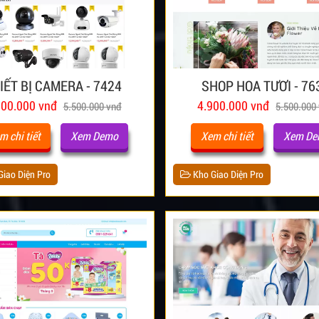
IẾT BỊ CAMERA - 7424
SHOP HOA TƯƠI - 76
900.000 vnđ
4.900.000 vnđ
5.500.000 vnđ
5.500.000
m chi tiết
Xem Demo
Xem chi tiết
Xem D
iao Diện Pro
Kho Giao Diện Pro