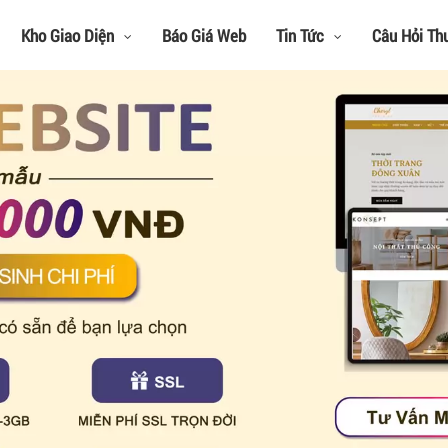
Kho Giao Diện
Báo Giá Web
Tin Tức
Câu Hỏi Th