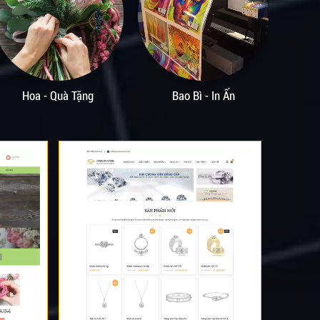
Bao Bì - In Ấn
Studio - Sự Kiện
Ẩm 