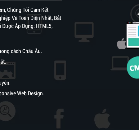
ệm, Chúng Tôi Cam Kết
iệp Và Toàn Diện Nhất, Bắt
ại Được Áp Dụng: HTML5,
phong cách Châu Âu.
ất.
uyên.
sponsive Web Design.