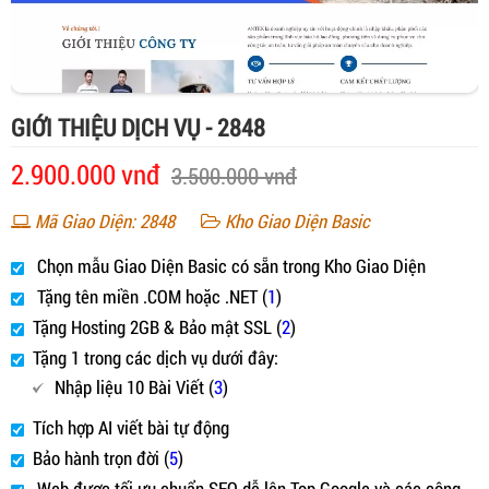
GIỚI THIỆU DỊCH VỤ - 2848
2.900.000 vnđ
3.500.000 vnđ
Mã Giao Diện: 2848
Kho Giao Diện Basic
Chọn mẫu Giao Diện Basic có sẵn trong Kho Giao Diện
Tặng tên miền .COM hoặc .NET (
1
)
Tặng Hosting 2GB & Bảo mật SSL (
2
)
Tặng 1 trong các dịch vụ dưới đây:
Nhập liệu 10 Bài Viết (
3
)
Tích hợp AI viết bài tự động
Bảo hành trọn đời (
5
)
Web được tối ưu chuẩn SEO dễ lên Top Google và các công