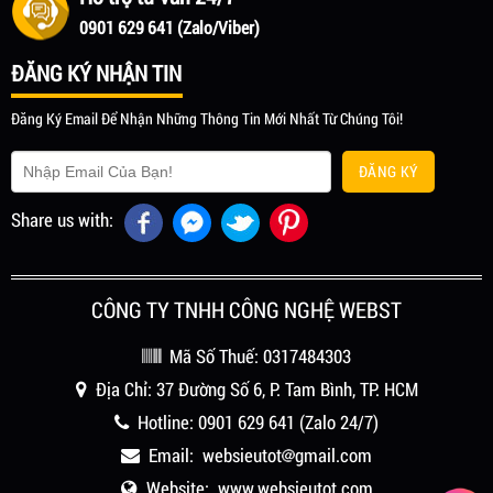
0901 629 641 (Zalo/Viber)
ĐĂNG KÝ NHẬN TIN
Đăng Ký Email Để Nhận Những Thông Tin Mới Nhất Từ Chúng Tôi!
ĐĂNG KÝ
Share us with:
CÔNG TY TNHH CÔNG NGHỆ WEBST
Mã Số Thuế: 0317484303
Địa Chỉ: 37 Đường Số 6, P. Tam Bình, TP. HCM
Hotline:
0901 629 641
(Zalo 24/7)
Email: websieutot
gmail.com
Website:
www.websieutot.com