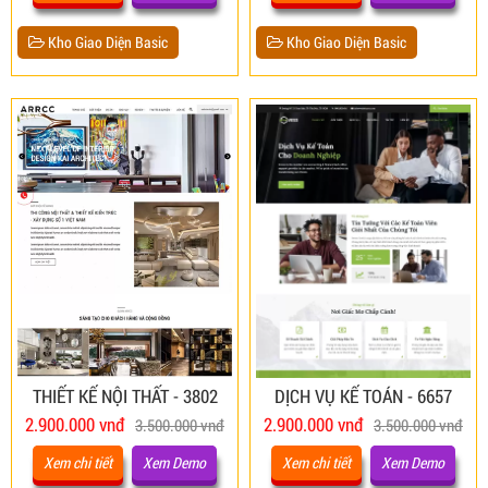
Kho Giao Diện Basic
Kho Giao Diện Basic
THIẾT KẾ NỘI THẤT - 3802
DỊCH VỤ KẾ TOÁN - 6657
2.900.000 vnđ
2.900.000 vnđ
3.500.000 vnđ
3.500.000 vnđ
Xem chi tiết
Xem Demo
Xem chi tiết
Xem Demo