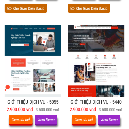
Kho Giao Diện Basic
Kho Giao Diện Basic
GIỚI THIỆU DỊCH VỤ - 5055
GIỚI THIỆU DỊCH VỤ - 5440
2.900.000 vnđ
2.900.000 vnđ
3.500.000 vnđ
3.500.000 vnđ
Xem chi tiết
Xem Demo
Xem chi tiết
Xem Demo