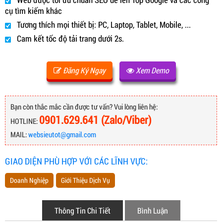
cụ tìm kiếm khác
Tương thích mọi thiết bị: PC, Laptop, Tablet, Mobile, ...
Cam kết tốc độ tải trang dưới 2s.
Đăng Ký Ngay
Xem Demo
Bạn còn thắc mắc cần được tư vấn? Vui lòng liên hệ:
0901.629.641 (Zalo/Viber)
HOTLINE:
MAIL:
websieutot@gmail.com
GIAO DIỆN PHÙ HỢP VỚI CÁC LĨNH VỰC:
Doanh Nghiệp
Giới Thiệu Dịch Vụ
Thông Tin Chi Tiết
Bình Luận