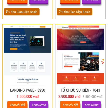
Kho Giao Diện Basic
Kho Giao Diện Basic
LANDING PAGE - 8950
TỔ CHỨC SỰ KIỆN - 7043
1.500.000 vnđ
2.900.000 vnđ
3.500.000 vnđ
Xem chi tiết
Xem Demo
Xem chi tiết
Xem Demo