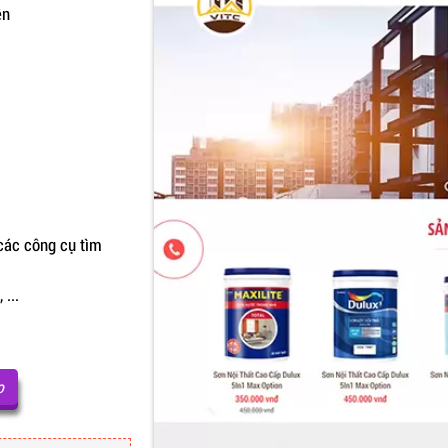
ện
các công cụ tìm
 ...
o