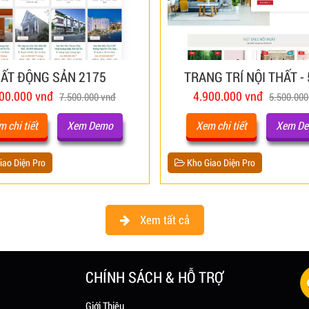
ẤT ĐỘNG SẢN 2175
TRANG TRÍ NỘI THẤT -
00.000 vnđ
4.900.000 vnđ
7.500.000 vnđ
5.500.000
 chi tiết
Xem Demo
Xem chi tiết
Xem D
ao Diện Pro
Kho Giao Diện Pro
Xem tất cả
CHÍNH SÁCH & HỖ TRỢ
Giới Thiệu