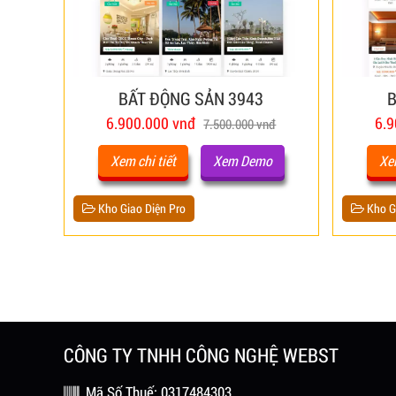
BẤT ĐỘNG SẢN 3943
B
6.900.000 vnđ
6.9
7.500.000 vnđ
Xem chi tiết
Xem Demo
Xem
Kho Giao Diện Pro
Kho Gi
CÔNG TY TNHH CÔNG NGHỆ WEBST
Mã Số Thuế: 0317484303