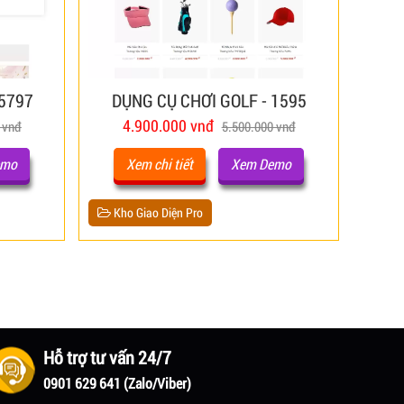
 5797
DỤNG CỤ CHƠI GOLF - 1595
4.900.000 vnđ
 vnđ
5.500.000 vnđ
emo
Xem chi tiết
Xem Demo
Kho Giao Diện Pro
Hỗ trợ tư vấn 24/7
0901 629 641 (Zalo/Viber)