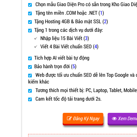
Chọn mẫu Giao Diện Pro có sẵn trong Kho Giao Di
Tặng tên miền .COM hoặc .NET (
1
)
Tặng Hosting 4GB & Bảo mật SSL (
2
)
Tặng 1 trong các dịch vụ dưới đây:
Nhập liệu 15 Bài Viết (
3
)
Viết 4 Bài Viết chuẩn SEO (
4
)
Tích hợp AI viết bài tự động
Bảo hành trọn đời (
5
)
Web được tối ưu chuẩn SEO dễ lên Top Google và 
kiếm khác
Tương thích mọi thiết bị: PC, Laptop, Tablet, Mobile,
Cam kết tốc độ tải trang dưới 2s.
Đăng Ký Ngay
Xem Dem