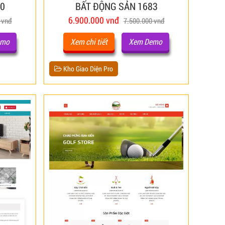
10
BẤT ĐỘNG SẢN 1683
6.900.000 vnđ
 vnđ
7.500.000 vnđ
emo
Xem chi tiết
Xem Demo
Kho Giao Diện Pro