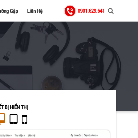
0901.629.641
ường Gặp
Liên Hệ
ẾT BỊ HIỂN THỊ