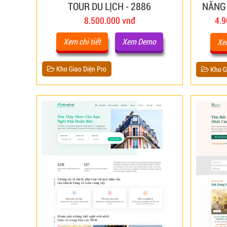
TOUR DU LỊCH - 2886
NĂNG 
8.500.000 vnđ
4.9
Xem chi tiết
Xem Demo
Xem
Kho Giao Diện Pro
Kho Gi