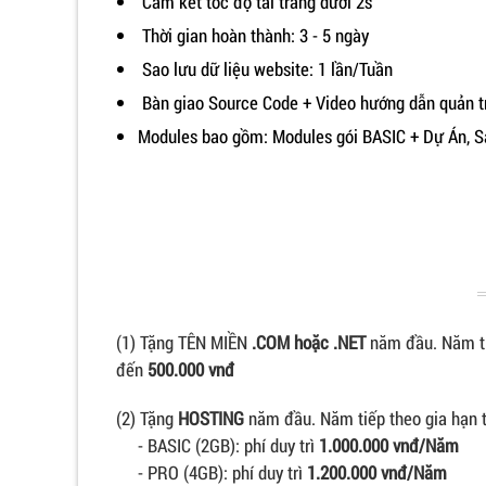
Cam kết tốc độ tải trang dưới 2s
Thời gian hoàn thành: 3 - 5 ngày
Sao lưu dữ liệu website: 1 lần/Tuần
Bàn giao Source Code + Video hướng dẫn quản t
Modules bao gồm: Modules gói BASIC + Dự Án, Sản
(1) Tặng TÊN MIỀN
.COM hoặc .NET
năm đầu. Năm ti
đến
500.000 vnđ
(2) Tặng
HOSTING
năm đầu. Năm tiếp theo gia hạn t
- BASIC (2GB): phí duy trì
1.000.000 vnđ/Năm
- PRO (4GB): phí duy trì
1.200.000 vnđ/Năm