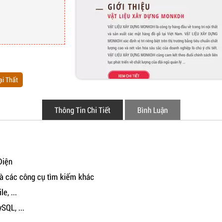
ại Thất
Thông Tin Chi Tiết
Bình Luận
Diện
à các công cụ tìm kiếm khác
e, ...
QL, ...