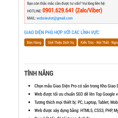
Bạn còn thắc mắc cần được tư vấn? Vui lòng liên hệ:
0901.629.641 (Zalo/Viber)
HOTLINE:
MAIL:
websieutot@gmail.com
GIAO DIỆN PHÙ HỢP VỚI CÁC LĨNH VỰC:
Bán Hàng
Giới Thiệu Dịch Vụ
Kiến Trúc - Nội Thất - Ngo
TÍNH NĂNG
Chọn mẫu Giao Diện Pro có sẵn trong Kho Giao 
Web được tối ưu chuẩn SEO dễ lên Top Google v
Tương thích mọi thiết bị: PC, Laptop, Tablet, Mobil
Web được xây dựng bằng: HTML5, CSS3, PHP, MyS