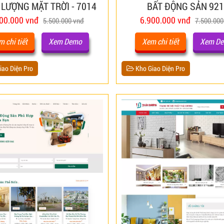
LƯỢNG MẶT TRỜI - 7014
BẤT ĐỘNG SẢN 92
00.000 vnđ
6.900.000 vnđ
5.500.000 vnđ
7.500.000
 chi tiết
Xem Demo
Xem chi tiết
Xem D
ao Diện Pro
Kho Giao Diện Pro