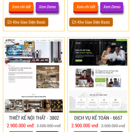
Xem chi tiết
Xem Demo
Xem chi tiết
Xem Demo
Kho Giao Diện Basic
Kho Giao Diện Basic
THIẾT KẾ NỘI THẤT - 3802
DỊCH VỤ KẾ TOÁN - 6657
2.900.000 vnđ
2.900.000 vnđ
3.500.000 vnđ
3.500.000 vnđ