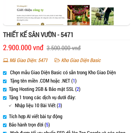
THIẾT KẾ SÂN VƯỜN - 5471
2.900.000 vnđ
3.500.000 vnđ
Mã Giao Diện: 5471
Kho Giao Diện Basic
Chọn mẫu Giao Diện Basic có sẵn trong Kho Giao Diện
Tặng tên miền .COM hoặc .NET (
1
)
Tặng Hosting 2GB & Bảo mật SSL (
2
)
Tặng 1 trong các dịch vụ dưới đây:
Nhập liệu 10 Bài Viết (
3
)
Tích hợp AI viết bài tự động
Bảo hành trọn đời (
5
)
Web được tối ưu chuẩn SEO dễ lên Top Google và các công