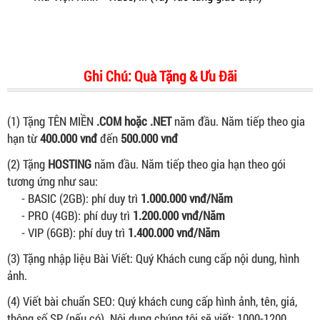
Ghi Chú: Quà Tặng & Ưu Đãi
(1) Tặng TÊN MIỀN
.COM hoặc .NET
năm đầu. Năm tiếp theo gia
hạn từ
400.000 vnđ
đến
500.000 vnđ
(2) Tặng
HOSTING
năm đầu. Năm tiếp theo gia hạn theo gói
tương ứng như sau:
- BASIC (2GB): phí duy trì
1.000.000 vnđ/Năm
- PRO (4GB): phí duy trì
1.200.000 vnđ/Năm
- VIP (6GB): phí duy trì
1.400.000 vnđ/Năm
(3) Tặng nhập liệu Bài Viết: Quý Khách cung cấp nội dung, hình
ảnh.
(4) Viết bài chuẩn SEO: Quý khách cung cấp hình ảnh, tên, giá,
thông số SP (nếu có). Nội dung chúng tôi sẽ viết: 1000-1200