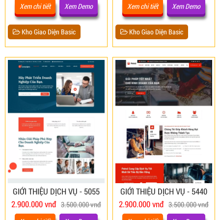
Xem chi tiết
Xem Demo
Xem chi tiết
Xem Demo
Kho Giao Diện Basic
Kho Giao Diện Basic
GIỚI THIỆU DỊCH VỤ - 5055
GIỚI THIỆU DỊCH VỤ - 5440
2.900.000 vnđ
2.900.000 vnđ
3.500.000 vnđ
3.500.000 vnđ