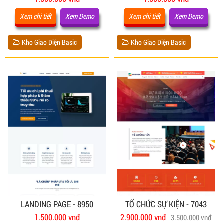
Xem chi tiết
Xem Demo
Xem chi tiết
Xem Demo
Kho Giao Diện Basic
Kho Giao Diện Basic
LANDING PAGE - 8950
TỔ CHỨC SỰ KIỆN - 7043
1.500.000 vnđ
2.900.000 vnđ
3.500.000 vnđ