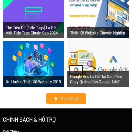
Thẻ Tiêu Đề (Title Tags) Là Gì?
Viết Title Tags Chuẩn Seo 2024
Thiết Kế Website Chuyên Nghiệp
Google Ads Là Gì? Tại Sao Phải
Xu Hướng Thiết Kế Website 2019
Chạy Quảng Cáo Google Ads?
Xem tất cả
CHÍNH SÁCH & HỖ TRỢ
Giới Thiệu